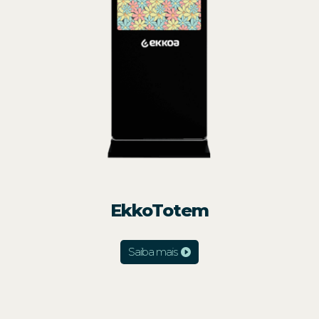
EkkoTotem
Saiba mais