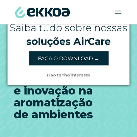
CATÁLOGO EKKOA
Saiba tudo sobre nossas
soluções AirCare
FAÇA O DOWNLOAD →
EKKOAIR-550
Mais tecnologia
Não tenho interesse
e inovação na
aromatização
de ambientes