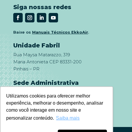
Siga nossas redes
Baixe os
Manuais Técnicos EkkoAir
.
Unidade Fabril
Rua Maysa Matarazzo, 319
Maria Antonieta CEP 83331-200
Pinhais – PR
Sede Administrativa
Rua Voluntários da Pátria, 400
Utilizamos cookies para oferecer melhor
Conj. 702 – Cond. Ed. Wawel
experiência, melhorar o desempenho, analisar
Centro – CEP 80020-000
como você interage em nosso site e
Curitiba – PR
personalizar conteúdo.
Saiba mais