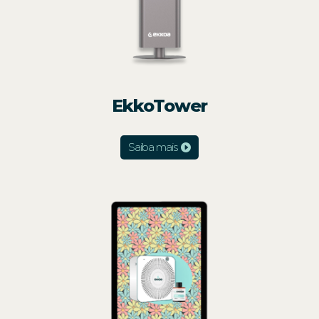
EkkoTower
Saiba mais